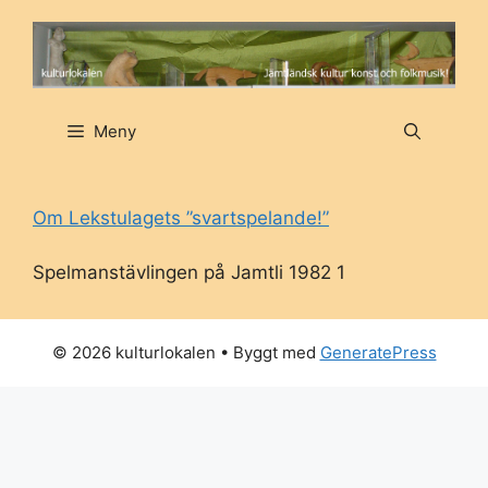
Hoppa
till
innehåll
Meny
Om Lekstulagets ”svartspelande!”
Spelmanstävlingen på Jamtli 1982 1
© 2026 kulturlokalen
• Byggt med
GeneratePress