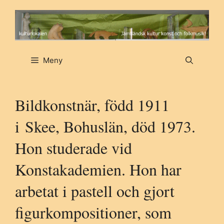
Hoppa
till
innehåll
Meny
Bildkonstnär, född 1911
i
Skee
, Bohuslän, död 1973.
Hon studerade vid
Konstakademien. Hon har
arbetat i pastell och gjort
figurkompositioner, som